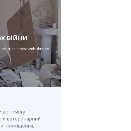
х війни
aine 2022
StandWithUkraine
и допомогу
или ветеринарний
ли приміщення,