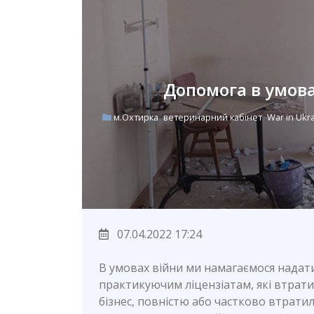
Допомога в умова
м.Охтирка
ветеринарний кабінет
War in Ukr
07.04.2022 17:24
В умовах війни ми намагаємося надат
практикуючим ліцензіатам, які втрат
бізнес, повністю або частково втрати