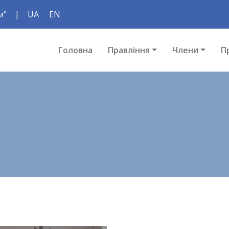
и"
|
UA
EN
Головна
Правління
Члени
П