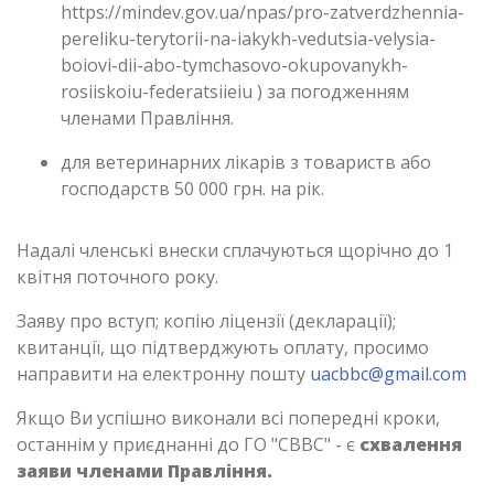
https://mindev.gov.ua/npas/pro-zatverdzhennia-
pereliku-terytorii-na-iakykh-vedutsia-velysia-
boiovi-dii-abo-tymchasovo-okupovanykh-
rosiiskoiu-federatsiieiu ) за погодженням
членами Правління.
для ветеринарних лікарів з товариств або
господарств 50 000 грн. на рік.
Надалі членські внески сплачуються щорічно до 1
квітня поточного року.
Заяву про вступ; копію ліцензії (декларації);
квитанції, що підтверджують оплату, просимо
направити на електронну пошту
uacbbc@gmail.com
Якщо Ви успішно виконали всі попередні кроки,
останнім у приєднанні до ГО "СВВС" - є
схвалення
заяви членами Правління.