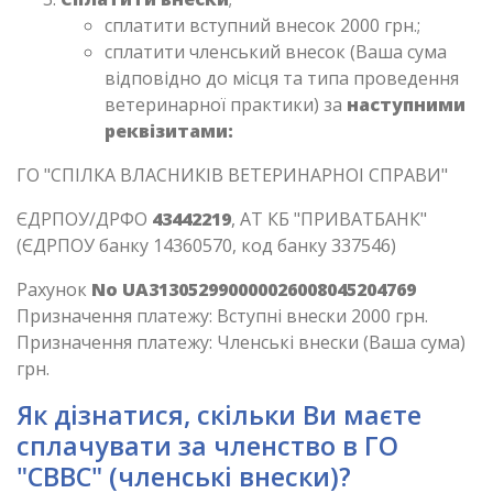
сплатити вступний внесок 2000 грн.;
сплатити членський внесок (Ваша сума
відповідно до місця та типа проведення
ветеринарної практики) за
наступними
реквізитами:
ГО "СПIЛКА ВЛАСНИКIВ ВЕТЕРИНАРНОI СПРАВИ"
ЄДРПОУ/ДРФО
43442219
, АТ КБ "ПРИВАТБАНК"
(ЄДРПОУ банку 14360570, код банку 337546)
Рахунок
No UA313052990000026008045204769
Призначення платежу: Вступні внески 2000 грн.
Призначення платежу: Членські внески (Ваша сума)
грн.
Як дізнатися, скільки Ви маєте
сплачувати за членство в ГО
"СВВС" (членські внески)?