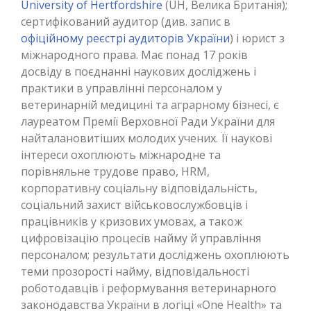
University of Hertfordshire
(UH, Велика Британія);
сертифікований аудитор (див. запис в
офіційному реєстрі аудиторів України
) і юрист з
міжнародного права. Має понад 17 років
досвіду в поєднанні наукових досліджень і
практики в управлінні персоналом у
ветеринарній медицині та аграрному бізнесі, є
лауреатом Премії Верховної Ради України для
найталановитіших молодих учених. Її наукові
інтереси охоплюють міжнародне та
порівняльне трудове право, HRM,
корпоративну соціальну відповідальність,
соціальний захист військовослужбовців і
працівників у кризових умовах, а також
цифровізацію процесів найму й управління
персоналом; результати досліджень охоплюють
теми прозорості найму, відповідальності
роботодавців і реформування ветеринарного
законодавства України в логіці «One Health» та