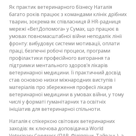
Як практик ветеринарного бізнесу Наталія
багато років працює з командами клінік дрібних
тварин, зокрема як співласниця й HR-радниця
мережі «ВетДопомога» у Сумах, що працює в
умовах повномасштабної війни неподалік лінії
фронту: вибудовує системи мотивації, оплати
праці, безпечні робочі процеси, програми
профілактики професійного вигорання та
підтримки ментального здоров’я лікарів
ветеринарної медицини. Її практичний досвід
став основою низки міжнародних виступів і
матеріалів про збереження професії лікаря
ветеринарної медицини в умовах війни, у тому
числі у форматі гуманітарних та освітніх
ініціатив для ветеринарної спільноти.
Наталія є спікеркою світових ветеринарних
заходів: як ключова доповідачка World
Veterinary Congress (ПАР, Філіппіни, Тайвань), а