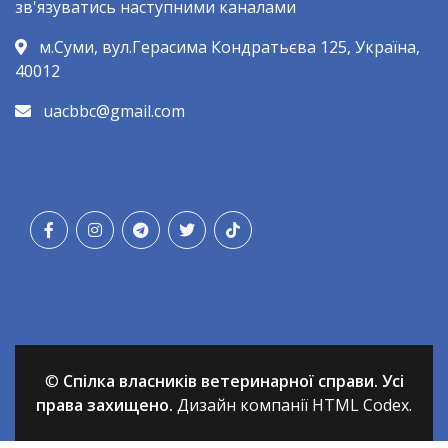
зв'язуватись наступними каналами
м.Суми, вул.Герасима Кондратьєва 125, Україна,
40012
uacbbc@gmail.com
©
Спілка власників ветеринарної справи. Усі
права захищено.
Дизайн компанії HTML Codex.