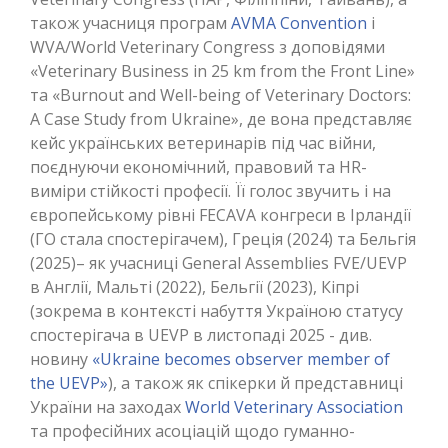
також учасниця програм
AVMA Convention
і
WVA/World Veterinary Congress з доповідями
«Veterinary Business in 25 km from the Front Line»
та «Burnout and Well-being of Veterinary Doctors:
A Case Study from Ukraine», де вона представляє
кейс українських ветеринарів під час війни,
поєднуючи економічний, правовий та HR-
виміри стійкості професії. Її голос звучить і на
європейському рівні FECAVA конгреси в Ірландії
(ГО стала спостерігачем), Греція (2024) та Бельгія
(2025)– як учасниці General Assemblies FVE/UEVP
в Англії, Мальті (2022), Бельгії (2023), Кіпрі
(зокрема в контексті набуття Україною статусу
спостерігача в UEVP в листопаді 2025 - див.
новину
«Ukraine becomes observer member of
the UEVP»
), а також як спікерки й представниці
України на заходах
World Veterinary Association
та професійних асоціацій щодо гуманно-