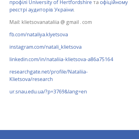
профілі University of Hertfordshire
та
офіційному
реєстрі аудиторів України
.
Mail: klietsovanataliia @ gmail . com
fb.com/nataliya.klyetsova
instagram.com/natali_klietsova
linkedin.com/in/nataliia-klietsova-a86a75164
researchgate.net/profile/Nataliia-
Klietsova/research
ur.snau.edu.ua/?p=3769&lang=en