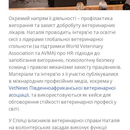
Окремий напрям її діяльності – профілактика
вигорання та захист добробуту ветеринарних
лікарів. Наталія проводить інтерв’ю та освітні
сесії з лідерами глобальної ветеринарної
спільноти (за підтримки World Veterinary
Association та AVMA) про HR-підходи до
запобігання вигоранню, психологічну безпеку
команд і правові механізми захисту працівників.
Матеріали та інтерв’ю з її участю публікувалися
в міжнародних професійних медіа, зокрема у
VetNews Південноафриканської ветеринарної
асоціації
, та використовуються як кейси для
обговорення стійкості ветеринарної професії у
світі.
У Спілці власників ветеринарної справи Наталія
на волонтерських засадах виконує функції