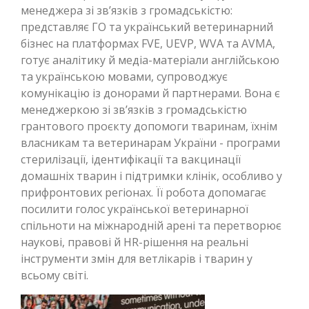
менеджера зі зв’язків з громадськістю:
представляє ГО та український ветеринарний
бізнес на платформах FVE, UEVP, WVA та AVMA,
готує аналітику й медіа-матеріали англійською
та українською мовами, супроводжує
комунікацію із донорами й партнерами. Вона є
менеджеркою зі зв’язків з громадськістю
грантового проєкту допомоги тваринам, їхнім
власникам та ветеринарам України - програми
стерилізації, ідентифікації та вакцинації
домашніх тварин і підтримки клінік, особливо у
прифронтових регіонах. Її робота допомагає
посилити голос української ветеринарної
спільноти на міжнародній арені та перетворює
наукові, правові й HR-рішення на реальні
інструменти змін для ветлікарів і тварин у
всьому світі.